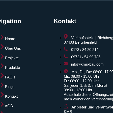
igation
Kontakt
Verkaufsstelle | Richtberg
Home
97493 Bergrheinfeld
Über Uns
0173 / 84 20 214
09721 / 54 99 785
Projekte
info@kms-bau.com
Produkte
Mo., Di., Do: 08:00 -17:0
Mi.: 08:00 - 19:00 Uhr
FAQ's
Fr.: 08:00 - 12:00 Uhr
Sa: jeden 1. & 3. im Monat
Blogs
08:00 - 13:00 Uhr
Außerhalb dieser Öffnungszei
Kontakt
nach vorherigen Vereinbarung
AGB
Anbieter und Verantwor
KMS