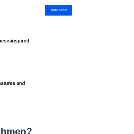
Read More
nese-inspired
eatures and
nehmen?